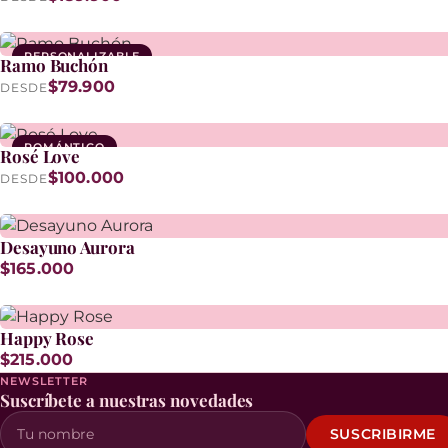
PERSONALIZABLE
Ramo Buchón
$79.900
DESDE
ROMÁNTICO
Rosé Love
$100.000
DESDE
Desayuno Aurora
$165.000
Happy Rose
$215.000
NEWSLETTER
Suscríbete a nuestras novedades
SUSCRIBIRME
Tu nombre