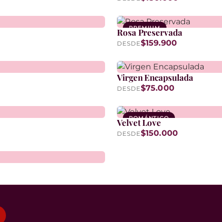
PREMIUM
Rosa Preservada
DURA +3 AÑOS
$159.900
DESDE
Virgen Encapsulada
$75.000
DESDE
ROMÁNTICO
Velvet Love
$150.000
DESDE