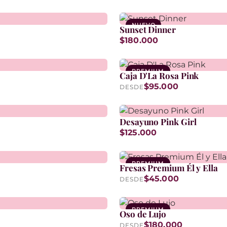
NUEVO
Sunset Dinner
$180.000
PREMIUM
Caja D'La Rosa Pink
$95.000
DESDE
Desayuno Pink Girl
$125.000
PREMIUM
Fresas Premium Él y Ella
$45.000
DESDE
PREMIUM
Oso de Lujo
$180.000
DESDE