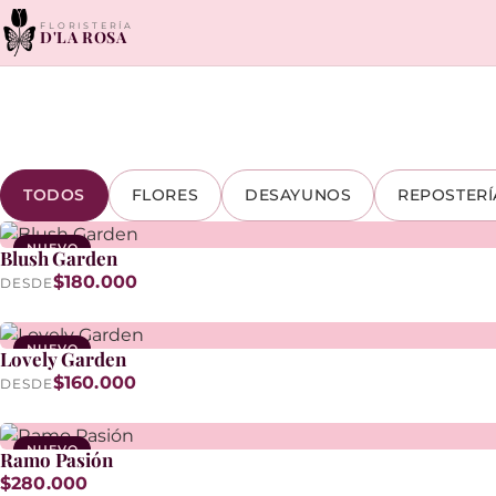
FLORISTERÍA
D'LA ROSA
TODOS
FLORES
DESAYUNOS
REPOSTERÍ
NUEVO
Blush Garden
$180.000
DESDE
NUEVO
Lovely Garden
$160.000
DESDE
NUEVO
Ramo Pasión
$280.000