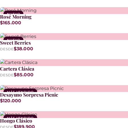
NUEVO
Rosé Morning
$165.000
NUEVO
Sweet Berries
$38.000
DESDE
Cartera Clásica
$85.000
DESDE
MÁS VENDIDO
Desayuno Sorpresa Picnic
$120.000
MÁS VENDIDO
Hongo Clásico
$189.900
DESDE