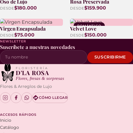
Oso de Lujo
Rosa Preservada
DURA +3 AÑOS
$180.000
$159.900
DESDE
DESDE
ROMÁNTICO
Virgen Encapsulada
Velvet Love
$75.000
$150.000
DESDE
DESDE
NEWSLETTER
Suscríbete a nuestras novedades
SUSCRIBIRME
Tu nombre
FLORISTERÍA
D'LA ROSA
Flores, fresas & sorpresas
Flores & Arreglos de Lujo
CÓMO LLEGAR
ACCESOS RÁPIDOS
Inicio
Catálogo