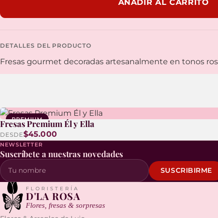
AÑADIR AL CARRITO
DETALLES DEL PRODUCTO
Fresas gourmet decoradas artesanalmente en tonos rosé
PREMIUM
Fresas Premium Él y Ella
$45.000
DESDE
NEWSLETTER
Suscríbete a nuestras novedades
SUSCRIBIRME
Tu nombre
FLORISTERÍA
D'LA ROSA
Flores, fresas & sorpresas