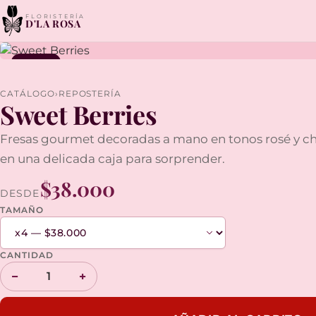
FLORISTERÍA
D'LA ROSA
NUEVO
CATÁLOGO
›
REPOSTERÍA
Sweet Berries
Fresas gourmet decoradas a mano en tonos rosé y c
en una delicada caja para sorprender.
$38.000
DESDE
TAMAÑO
CANTIDAD
−
+