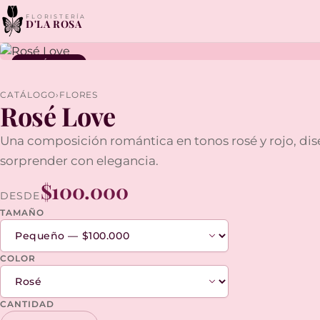
FLORISTERÍA
D'LA ROSA
ROMÁNTICO
CATÁLOGO
›
FLORES
Rosé Love
Una composición romántica en tonos rosé y rojo, di
sorprender con elegancia.
$100.000
DESDE
TAMAÑO
COLOR
CANTIDAD