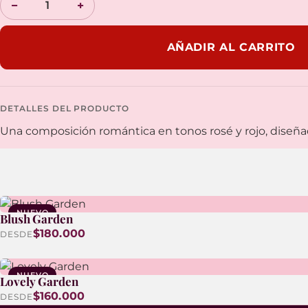
−
+
AÑADIR AL CARRITO
DETALLES DEL PRODUCTO
Una composición romántica en tonos rosé y rojo, diseña
NUEVO
Blush Garden
$180.000
DESDE
NUEVO
Lovely Garden
$160.000
DESDE