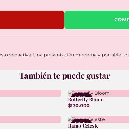
COMP
y asa decorativa. Una presentación moderna y portable, id
También te puede gustar
NUEVO
Butterfly Bloom
$170.000
NUEVO
Ramo Celeste